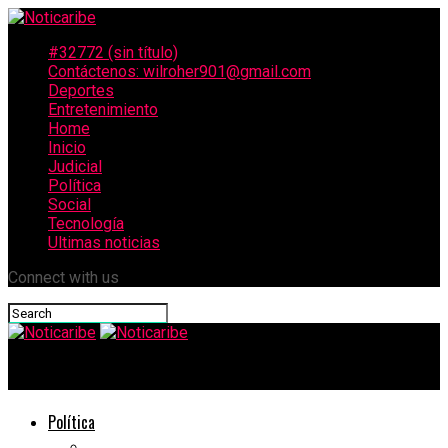
#32772 (sin título)
Contáctenos: wilroher901@gmail.com
Deportes
Entretenimiento
Home
Inicio
Judicial
Política
Social
Tecnología
Ultimas noticias
Connect with us
Noticaribe
Política