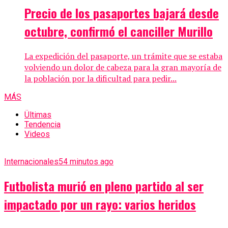
Precio de los pasaportes bajará desde
octubre, confirmó el canciller Murillo
La expedición del pasaporte, un trámite que se estaba
volviendo un dolor de cabeza para la gran mayoría de
la población por la dificultad para pedir...
MÁS
Ültimas
Tendencia
Videos
Internacionales
54 minutos ago
Futbolista murió en pleno partido al ser
impactado por un rayo: varios heridos