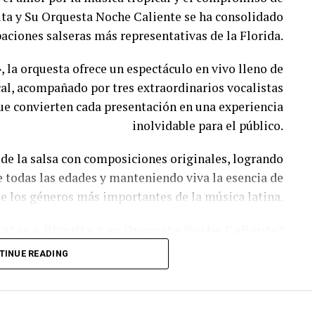
ro de Antioquia y la Medalla Alcaldía de Medellín.
rita y Su Orquesta Noche Caliente se ha consolidado
aciones salseras más representativas de la Florida.
aciones, Héctor Ochoa Cárdenas es considerado uno
tivos de Colombia. Sus canciones continúan siendo
, la orquesta ofrece un espectáculo en vivo lleno de
 forman parte del patrimonio musical y cultural del
al, acompañado por tres extraordinarios vocalistas
país.
ue convierten cada presentación en una experiencia
inolvidable para el público.
Lea también:
de la salsa con composiciones originales, logrando
 todas las edades y manteniendo viva la esencia de
e los géneros más importantes de la música latina.
ratar a Riverita y su Orquesta Noche Caliente?
TINUE READING
✔ Orquesta completa de salsa en vivo.
 vocalistas principales con gran presencia escénica.