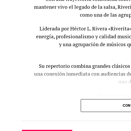
Escudo de O
mantener vivo el legado de la salsa, Rive
como una de las agrup
Con una obra que ha trascendido gener
de los compositores más representa
Liderada por Héctor L. Rivera «Riverita»
interpretadas por numerosos artistas y
energía, profesionalismo y calidad music
y una agrupación de músicos q
Su repertorio combina grandes clásicos 
una conexión inmediata con audiencias de
uno d
¿Por qué cont
CON
✔ Tres