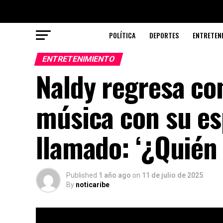
POLÍTICA
DEPORTES
ENTRETEN
ENTRETENIMIENTO
Naldy regresa co
música con su es
llamado: ‘¿Quién 
Published
1 año ago
on
11 de julio de 2025
By
noticaribe