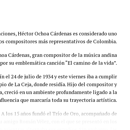
aciones, Héctor Ochoa Cárdenas es considerado uno
los compositores más representativos de Colombia.
hoa Cárdenas, gran compositor de la música andina
por su emblemática canción “El camino de la vida”.
el 24 de julio de 1934 y este viernes iba a cumplir
ipio de La Ceja, donde residía. Hijo del compositor y
a, creció en un ambiente profundamente ligado a la
luencia que marcaría toda su trayectoria artística.
A los 15 años fundó el Trío de Oro, acompañado de
u amigo Román Vélez, con el que se presentó en los
n mientras alternaba sus estudios. Sin embargo, las