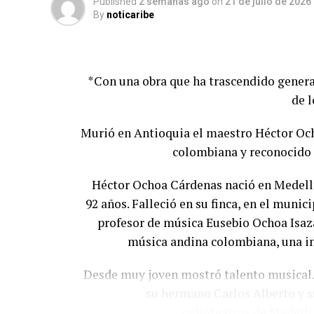
Published
2 semanas ago
on
21 de julio de 2026
By
noticaribe
*Con una obra que ha trascendido gener
de 
Murió en Antioquia el maestro Héctor Oc
colombiana y reconocido 
Héctor Ochoa Cárdenas nació en Medellín 
92 años. Falleció en su finca, en el munic
profesor de música Eusebio Ochoa Isaz
música andina colombiana, una inf
Desde muy joven mostró talento musical. 
su hermano Carlos Alberto y s
radioteatros de Medellí