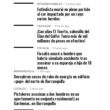
INTERNACIONALES
6 horas ago
Futbolista murió en pleno partido
al ser impactado por un rayo:
varios heridos
CAUCASIA
9 horas ago
¡Cae alias El Tuerto, cabecilla del
Clan del Golfo: Tenía más de mil
millones de pesos en efectivo!
FISCALÍA
9 horas ago
Fiscalía acusó a hombre que
habría simulado accidente tras
asesinar a su expareja e hijo de 10
meses
BARRANQUILLA
1 año ago
Descubren casos de robo de energía en edificio
«pupi» del norte de Barranquilla
LOCALES
2 años ago
Pistoleros asesinan a dos hombres en un
apartamento en conjunto residencial Las
Gardenias, en Barranquilla