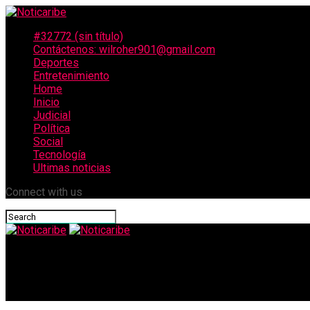
#32772 (sin título)
Contáctenos: wilroher901@gmail.com
Deportes
Entretenimiento
Home
Inicio
Judicial
Política
Social
Tecnología
Ultimas noticias
Connect with us
Noticaribe
Motín en la Penitenciaría El Bosque: reclusos provocaron incend