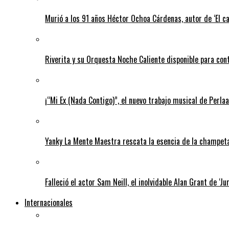
Murió a los 91 años Héctor Ochoa Cárdenas, autor de ‘El c
Riverita y su Orquesta Noche Caliente disponible para con
¡“Mi Ex (Nada Contigo)”, el nuevo trabajo musical de Perlaa
Yanky La Mente Maestra rescata la esencia de la champeta 
Falleció el actor Sam Neill, el inolvidable Alan Grant de ‘Ju
Internacionales