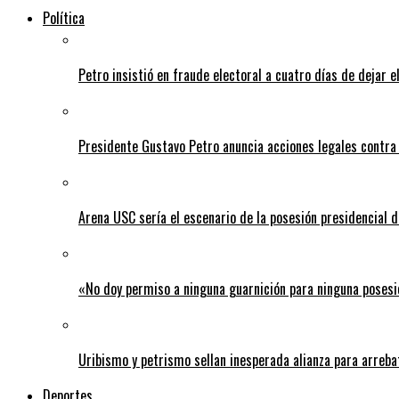
Política
Petro insistió en fraude electoral a cuatro días de dejar e
Presidente Gustavo Petro anuncia acciones legales contra
Arena USC sería el escenario de la posesión presidencial d
«No doy permiso a ninguna guarnición para ninguna posesi
Uribismo y petrismo sellan inesperada alianza para arreba
Deportes