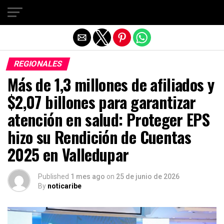
Salir de la versión móvil
REGIONALES
Más de 1,3 millones de afiliados y
$2,07 billones para garantizar
atención en salud: Proteger EPS
hizo su Rendición de Cuentas
2025 en Valledupar
Published
1 mes ago
on
25 de junio de 2026
By
noticaribe