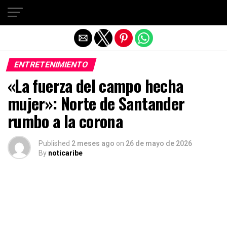
Salir de la versión móvil
ENTRETENIMIENTO
«La fuerza del campo hecha
mujer»: Norte de Santander
rumbo a la corona
Published
2 meses ago
on
26 de mayo de 2026
By
noticaribe