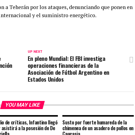
on a Teherán por los ataques, denunciando que ponen en
internacional y el suministro energético.
UP NEXT
e
En pleno Mundial: El FBI investiga
nción
operaciones financieras de la
Asociación de Fútbol Argentino en
Estados Unidos
YOU MAY LIKE
io de críticas, Infantino llegó
Susto por fuerte humareda de la
y asistirá a la posesión de De
chimenea de un asadero de pollos en
iella
Caucasia