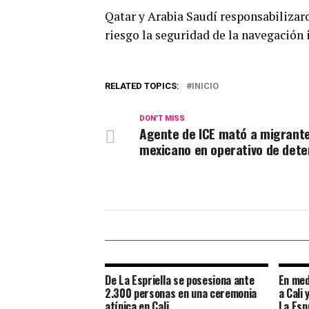
Qatar y Arabia Saudí responsabilizar
riesgo la seguridad de la navegación 
RELATED TOPICS:
INICIO
DON'T MISS
Agente de ICE mató a migrant
mexicano en operativo de dete
De La Espriella se posesiona ante
En med
2.300 personas en una ceremonia
a Cali 
atípica en Cali
La Espr