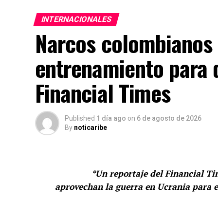
INTERNACIONALES
Narcos colombianos 
entrenamiento para d
Financial Times
Published
1 día ago
on
6 de agosto de 2026
By
noticaribe
*Un reportaje del Financial T
aprovechan la guerra en Ucrania para e