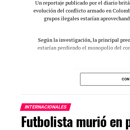
Un reportaje publicado por el diario brit
evolución del conflicto armado en Colombi
grupos ilegales estarían aprovechand
Según la investigación, la principal pr
estarían perdiendo el monopolio del cont
Excombatientes y exm
CON
El reportaje señala que ciudadanos colo
de Ucrania han coincidido con exparamili
también participan en ese confl
INTERNACIONALES
Futbolista murió en p
De acuerdo con la publicación, la exp
podría trasladarse posteriormen