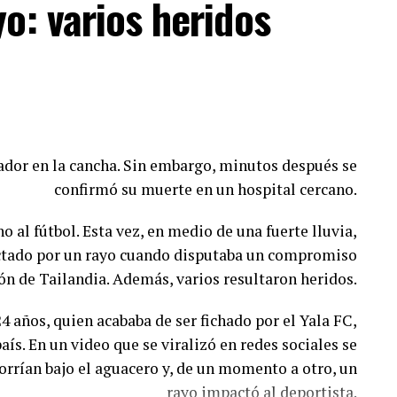
o: varios heridos
positivos han generado en la guerra entre Ucrania y
Rusia.
taje es el ministro de Defensa, Pedro Sánchez, quien
parte de estructuras criminales ha crecido de forma
n logrado adaptarse rápidamente a esta tecnología.
ador en la cancha. Sin embargo, minutos después se
oridades colombianas han adoptado algunas medidas
confirmó su muerte en un hospital cercano.
ricciones a la importación de drones y el desarrollo
ir las frecuencias utilizadas por estos dispositivos.
o al fútbol. Esta vez, en medio de una fuerte lluvia,
pactado por un rayo cuando disputaba un compromiso
sostiene que existe una importante debilidad en la
ión de Tailandia. Además, varios resultaron heridos.
nismos para controlar el regreso al país de personas
miento especializado durante la guerra en Ucrania.
4 años, quien acababa de ser fichado por el Yala FC,
aís. En un video que se viralizó en redes sociales se
Drones con comunicaciones cifradas
rrían bajo el aguacero y, de un momento a otro, un
rayo impactó al deportista.
diario británico es el avance de los llamados drones