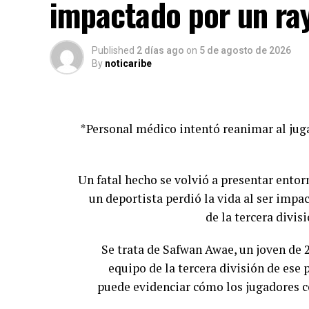
impactado por un ray
revolución tecnológica que estos dis
Published
2 días ago
on
5 de agosto de 2026
El principal entrevistado del repor
By
noticaribe
reconoce que el uso de drones por 
acelerada y que los delincuentes ha
*Personal médico intentó reanimar al jug
La investigación explica que las aut
para contener la amenaza, entre ellas rest
de sistemas para interfer
Un fatal hecho se volvió a presentar entorn
un deportista perdió la vida al ser im
Sin embargo, el Financial Times 
de la tercera divis
estrategia del Estado: la falta de meca
que recibieron entrena
Se trata de Safwan Awae, un joven de 2
equipo de la tercera división de ese p
puede evidenciar cómo los jugadores co
Otro de los aspectos destacados por el 