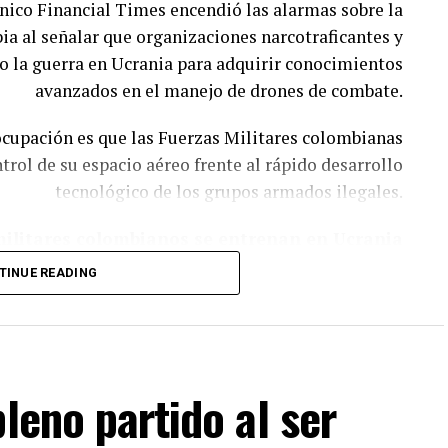
ánico Financial Times encendió las alarmas sobre la
a al señalar que organizaciones narcotraficantes y
o la guerra en Ucrania para adquirir conocimientos
avanzados en el manejo de drones de combate.
eocupación es que las Fuerzas Militares colombianas
rol de su espacio aéreo frente al rápido desarrollo
tecnológico de los grupos armados ilegales.
ilitares colombianos se entrenan en Ucrania
TINUE READING
mbianos que se incorporaron a las Fuerzas Armadas
tares, exguerrilleros y exsoldados colombianos que
icto, donde aprenden tácticas modernas de guerra y,
especialmente, el manejo de drones.
leno partido al ser
eriencia adquirida en el campo de batalla ucraniano
te al conflicto colombiano, tal como ocurrió con la