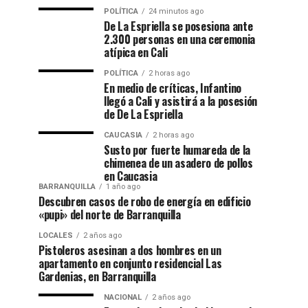
POLÍTICA
24 minutos ago
De La Espriella se posesiona ante
2.300 personas en una ceremonia
atípica en Cali
POLÍTICA
2 horas ago
En medio de críticas, Infantino
llegó a Cali y asistirá a la posesión
de De La Espriella
CAUCASIA
2 horas ago
Susto por fuerte humareda de la
chimenea de un asadero de pollos
en Caucasia
BARRANQUILLA
1 año ago
Descubren casos de robo de energía en edificio
«pupi» del norte de Barranquilla
LOCALES
2 años ago
Pistoleros asesinan a dos hombres en un
apartamento en conjunto residencial Las
Gardenias, en Barranquilla
NACIONAL
2 años ago