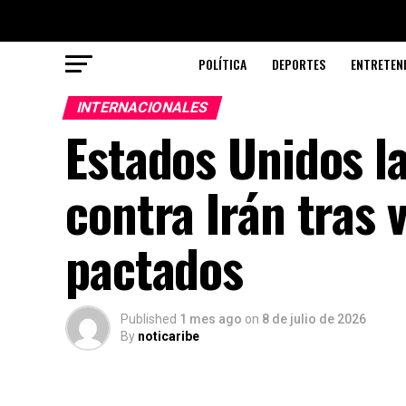
POLÍTICA
DEPORTES
ENTRETEN
INTERNACIONALES
Estados Unidos l
contra Irán tras 
pactados
Published
1 mes ago
on
8 de julio de 2026
By
noticaribe