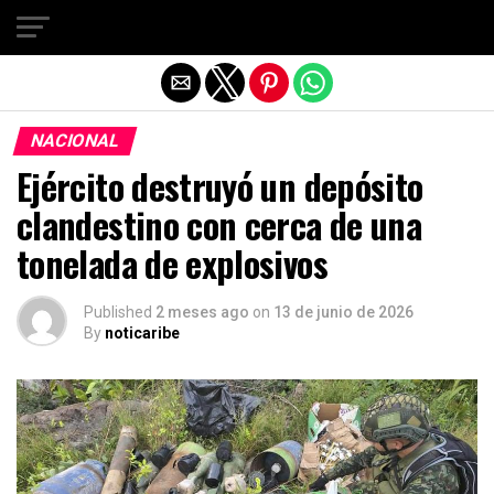
Salir de la versión móvil
NACIONAL
Ejército destruyó un depósito
clandestino con cerca de una
tonelada de explosivos
Published
2 meses ago
on
13 de junio de 2026
By
noticaribe