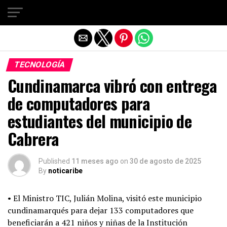
Salir de la versión móvil
TECNOLOGÍA
Cundinamarca vibró con entrega
de computadores para
estudiantes del municipio de
Cabrera
Published
11 meses ago
on
30 de agosto de 2025
By
noticaribe
• El Ministro TIC, Julián Molina, visitó este municipio
cundinamarqués para dejar 133 computadores que
beneficiarán a 421 niños y niñas de la Institución