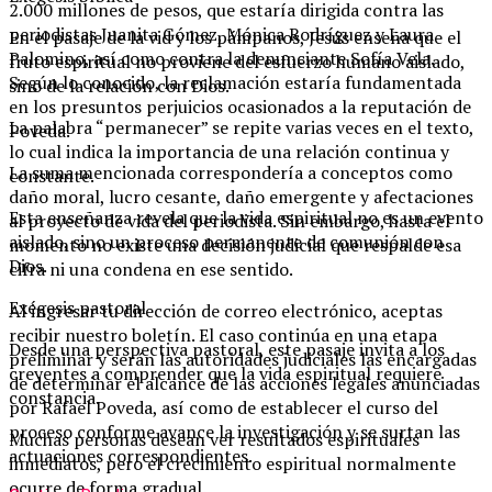
2.000 millones de pesos, que estaría dirigida contra las
periodistas Juanita Gómez, Mónica Rodríguez y Laura
En el pasaje de la vid y los pámpanos, Jesús enseña que el
Palomino, así como contra la denunciante Sofía Vela.
fruto espiritual no proviene del esfuerzo humano aislado,
Según lo conocido, la reclamación estaría fundamentada
sino de la relación con Dios.
en los presuntos perjuicios ocasionados a la reputación de
La palabra “permanecer” se repite varias veces en el texto,
Poveda.
lo cual indica la importancia de una relación continua y
La suma mencionada correspondería a conceptos como
constante.
daño moral, lucro cesante, daño emergente y afectaciones
Esta enseñanza revela que la vida espiritual no es un evento
al proyecto de vida del periodista. Sin embargo, hasta el
aislado, sino un proceso permanente de comunión con
momento no existe una decisión judicial que respalde esa
Dios.
cifra ni una condena en ese sentido.
Exégesis pastoral
Al ingresar tu dirección de correo electrónico, aceptas
recibir nuestro boletín. El caso continúa en una etapa
Desde una perspectiva pastoral, este pasaje invita a los
preliminar y serán las autoridades judiciales las encargadas
creyentes a comprender que la vida espiritual requiere
de determinar el alcance de las acciones legales anunciadas
constancia.
por Rafael Poveda, así como de establecer el curso del
proceso conforme avance la investigación y se surtan las
Muchas personas desean ver resultados espirituales
actuaciones correspondientes.
inmediatos, pero el crecimiento espiritual normalmente
ocurre de forma gradual.