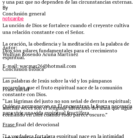
y una paz que no dependen de las circunstancias externas.
By
Conclusión general
noticaribe
La unción de Dios se fortalece cuando el creyente cultiva
una relación constante con el Señor.
La oración, la obediencia y la meditación en la palabra de
Autor:
Dios son pilares fundamentales para el crecimiento
Wulfran Rosendo Acuña Martínez
espiritual.
E-mail: wacmar26@hotmail.com
Conclusión bíblica
⸻
Las palabras de Jesús sobre la vid y los pámpanos
recuerdan que el fruto espiritual nace de la comunión
Frase inicial
constante con Dios.
“Las lágrimas del justo no son señal de derrota espiritual;
Quiénes permanecen en Él encuentran la fuerza necesaria
muchas veces son el lenguaje silencioso del alma que sigue
para vivir una vida espiritual fructífera.
confiando en Dios cuando todo parece oscuro.”
Frase final del devocional
⸻
“La verdadera fortaleza espiritual nace en la intimidad