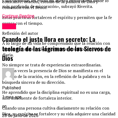
y sus viviendas les envío un abrazo de fortaleza desde lo
constante: oración, estudio de la palabra de Dios y
más profundo de mi corazón», subrayó Riverita.
comunión con el Señor.
Continue Reading
Estas prácticas fortalecen el espíritu y permiten que la fe
crezca con el tiempo.
Social
Reflexión del autor
Cuando el justo llora en secreto: La
A lo largo de mi vida he comprendido que la relación con
teología de las lágrimas de los Siervos de
Dios se fortalece en los momentos sencillos de la vida
diaria.
Dios
No siempre se trata de experiencias extraordinarias.
Muchas veces la presencia de Dios se manifiesta en el
silencio de la oración, en la reflexión de la palabra y en la
búsqueda sincera de su dirección.
Published
He aprendido que la disciplina espiritual no es una carga,
1 mes ago
sino una fuente de fortaleza interior.
on
Cuando una persona cultiva diariamente su relación con
Dios, su espíritu se fortalece y su vida adquiere una claridad
28 de junio de 2026