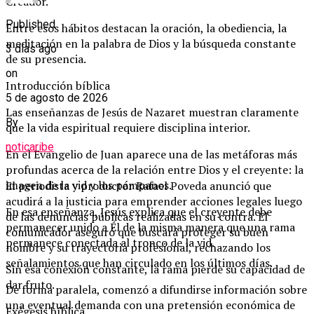
Creador.
Published
Entre esos hábitos destacan la oración, la obediencia, la
meditación en la palabra de Dios y la búsqueda constante
3 días ago
de su presencia.
on
Introducción bíblica
5 de agosto de 2026
Las enseñanzas de Jesús de Nazaret muestran claramente
By
que la vida espiritual requiere disciplina interior.
noticaribe
En el Evangelio de Juan aparece una de las metáforas más
profundas acerca de la relación entre Dios y el creyente: la
imagen de la vid y los pámpanos.
El periodista y productor Rafael Poveda anunció que
acudirá a la justicia para emprender acciones legales luego
En esa enseñanza, Jesús explica que el creyente debe
de las denuncias públicas realizadas en su contra. El
permanecer unido a Él de la misma manera que una rama
comunicador aseguró que buscará proteger su buen
permanece conectada al tronco de la vid.
nombre y su trayectoria profesional, rechazando los
señalamientos que han circulado en los últimos días.
Sin esa conexión constante, la rama pierde su capacidad de
dar fruto.
De forma paralela, comenzó a difundirse información sobre
una eventual demanda con una pretensión económica de
Exégesis bíblica