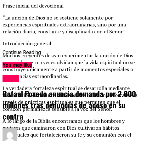
Frase inicial del devocional
“La unción de Dios no se sostiene solamente por
experiencias espirituales extraordinarias, sino por una
relación diaria, constante y disciplinada con el Señor.”
Introducción general
Continue Reading
Muchos creyentes desean experimentar la unción de Dios
en su vida, pero a veces olvidan que la vida espiritual no se
You may like
construye únicamente a partir de momentos especiales o
experiencias extraordinarias.
Social
La verdadera fortaleza espiritual se desarrolla mediante
Rafael Poveda anuncia demanda por 2.000
una relación constante con Dios. Esa relación se fortalece a
través de prácticas espirituales que permiten que el
millones tras denuncias de acoso en su
corazón permanezca sensible a la voz del Señor.
contra
A lo largo de la Biblia encontramos que los hombres y
mujeres que caminaron con Dios cultivaron hábitos
espirituales que fortalecieron su fe y su comunión con el