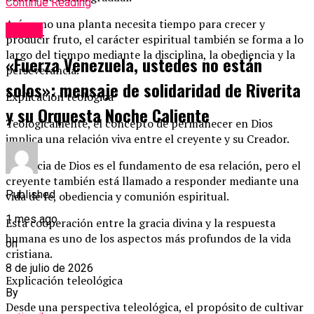
Continue Reading
Así como una planta necesita tiempo para crecer y
Social
producir fruto, el carácter espiritual también se forma a lo
largo del tiempo mediante la disciplina, la obediencia y la
«Fuerza Venezuela, ustedes no están
perseverancia.
solos»: mensaje de solidaridad de Riverita
Explicación teológica
y su Orquesta Noche Caliente
Teológicamente, el concepto de permanecer en Dios
implica una relación viva entre el creyente y su Creador.
La gracia de Dios es el fundamento de esa relación, pero el
creyente también está llamado a responder mediante una
Published
vida de fe, obediencia y comunión espiritual.
1 mes ago
Esta cooperación entre la gracia divina y la respuesta
humana es uno de los aspectos más profundos de la vida
on
cristiana.
8 de julio de 2026
Explicación teleológica
By
Desde una perspectiva teleológica, el propósito de cultivar