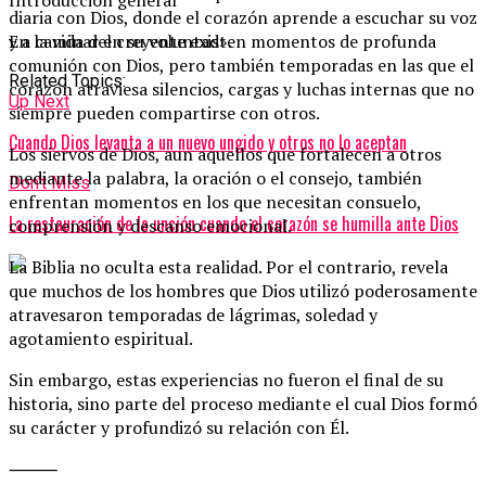
Introducción general
diaria con Dios, donde el corazón aprende a escuchar su voz
y a caminar en su voluntad».
En la vida del creyente existen momentos de profunda
comunión con Dios, pero también temporadas en las que el
Related Topics:
corazón atraviesa silencios, cargas y luchas internas que no
Up Next
siempre pueden compartirse con otros.
Cuando Dios levanta a un nuevo ungido y otros no lo aceptan
Los siervos de Dios, aun aquellos que fortalecen a otros
mediante la palabra, la oración o el consejo, también
Don't Miss
enfrentan momentos en los que necesitan consuelo,
La restauración de la unción cuando el corazón se humilla ante Dios
comprensión y descanso emocional.
La Biblia no oculta esta realidad. Por el contrario, revela
que muchos de los hombres que Dios utilizó poderosamente
atravesaron temporadas de lágrimas, soledad y
agotamiento espiritual.
Sin embargo, estas experiencias no fueron el final de su
historia, sino parte del proceso mediante el cual Dios formó
su carácter y profundizó su relación con Él.
⸻