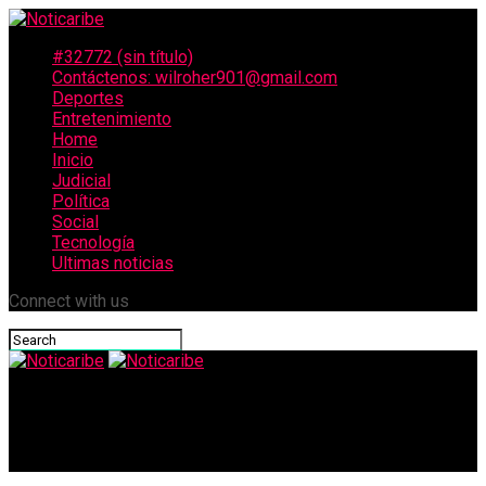
#32772 (sin título)
Contáctenos: wilroher901@gmail.com
Deportes
Entretenimiento
Home
Inicio
Judicial
Política
Social
Tecnología
Ultimas noticias
Connect with us
Noticaribe
Cómo se cultiva la unción de Dios en la vida diaria