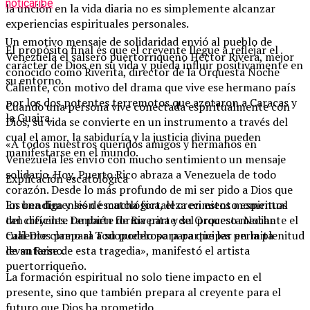
noticaribe
la unción en la vida diaria no es simplemente alcanzar
experiencias espirituales personales.
Un emotivo mensaje de solidaridad envió al pueblo de
El propósito final es que el creyente llegue a reflejar el
Venezuela el salsero puertorriqueño Héctor Rivera, mejor
carácter de Dios en su vida y pueda influir positivamente en
conocido como Riverita, director de la Orquesta Noche
su entorno.
Caliente, con motivo del drama que vive ese hermano país
por los dos potentes terremotos que azotaron a Caracas y
Cuando una persona vive conectada espiritualmente con
la Guaira.
Dios, su vida se convierte en un instrumento a través del
cual el amor, la sabiduría y la justicia divina pueden
«A todos nuestros queridos amigos y hermanos en
manifestarse en el mundo.
Venezuela les envío con mucho sentimiento un mensaje
solidario. Hoy, Puerto Rico abraza a Venezuela de todo
Explicación escatológica
corazón. Desde lo más profundo de mi ser pido a Dios que
los bendiga y les dé mucha fortaleza en estos momentos
En una dimensión escatológica, el crecimiento espiritual
tan difíciles. De parte de Riverita y su Orquesta Noche
del creyente también forma parte del proceso mediante el
Caliente clamo al Todopoderoso para que les permita
cual Dios prepara a su pueblo para participar en la plenitud
levantarse de esta tragedia», manifestó el artista
de su Reino.
puertorriqueño.
La formación espiritual no solo tiene impacto en el
presente, sino que también prepara al creyente para el
futuro que Dios ha prometido.