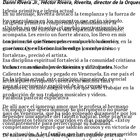
Danni Rivera Jr., Héctor Rivera, Riverita, director de la Orqu
Iglesia primitiva e iglesia actual
En su mensaje, Riverita destacó la templanza y la fuerza de
los venezolanos en los momentos que están viviendo.
La iglesia primitiva comprendió profundamente la
«Ustedes no están solos, el pueblo puertorriqueño los
importancia de cultivar la vida espiritual diariamente.
acompaña. Les envío un fuerte abrazo, los llevo en mis
oraciones. Sé que Venezuela es un pueblo valiente y
Los primeros cristianos perseveraban en la oración, en la
guerrero. Que el Señor los bendiga y mucho ánimo y
enseñanza y en la comunión entre los creyentes.
fortaleza», precisó el artista.
Esa disciplina espiritual fortaleció a la comunidad cristiana
Varios temas musicales de Riverita y su Orquesta Noche
incluso en medio de persecuciones y dificultades.
Caliente han sonado y pegado en Venezuela. En ese país el
En la iglesia actual, este principio sigue siendo esencial
artista puertorriqueño cuenta con muchos fans y
para el crecimiento espiritual de los creyentes.
seguidores, incluso amigos con los que suele trabajar en la
producción de sus trabajos musicales y videos.
Parábola pastoral explicativa
De allí nace el inmenso amor que le profesa al hermano
Un músico que desea dominar su instrumento no puede
país de Venezuela, que ha sido golpeado duramente por los
depender únicamente del talento natural. Debe practicar
movimientos telúricos ocurridos en días pasados. «Estoy
constantemente para perfeccionar su habilidad.
completamente seguro que saldrán airosos y en victoria de
esta situación. A las familias que han perdido seres queridos
De manera similar, la vida espiritual requiere práctica