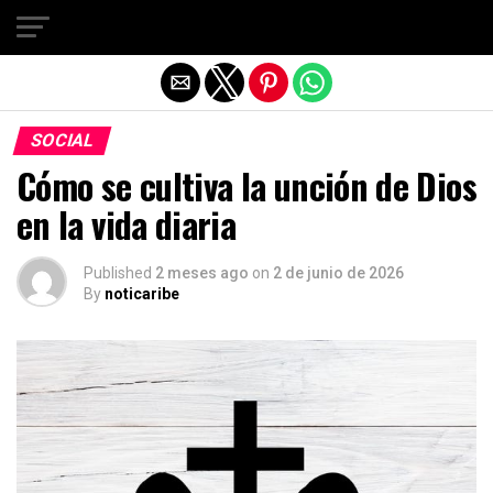
Salir de la versión móvil
SOCIAL
Cómo se cultiva la unción de Dios
en la vida diaria
Published
2 meses ago
on
2 de junio de 2026
By
noticaribe