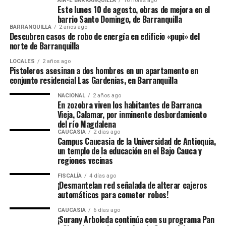
AIR-E BARRANQUILLA
16 horas ago
Este lunes 10 de agosto, obras de mejora en el
barrio Santo Domingo, de Barranquilla
BARRANQUILLA
2 años ago
Descubren casos de robo de energía en edificio «pupi» del
norte de Barranquilla
LOCALES
2 años ago
Pistoleros asesinan a dos hombres en un apartamento en
conjunto residencial Las Gardenias, en Barranquilla
NACIONAL
2 años ago
En zozobra viven los habitantes de Barranca
Vieja, Calamar, por inminente desbordamiento
del río Magdalena
CAUCASIA
2 días ago
Campus Caucasia de la Universidad de Antioquia,
un templo de la educación en el Bajo Cauca y
regiones vecinas
FISCALÍA
4 días ago
¡Desmantelan red señalada de alterar cajeros
automáticos para cometer robos!
CAUCASIA
6 días ago
¡Surany Arboleda continúa con su programa Pan