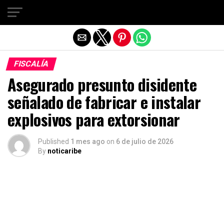
Salir de la versión móvil
FISCALÍA
Asegurado presunto disidente
señalado de fabricar e instalar
explosivos para extorsionar
Published
1 mes ago
on
6 de julio de 2026
By
noticaribe