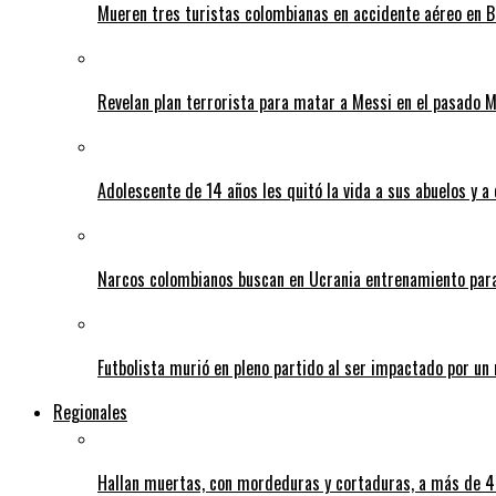
Mueren tres turistas colombianas en accidente aéreo en B
Revelan plan terrorista para matar a Messi en el pasado 
Adolescente de 14 años les quitó la vida a sus abuelos y a
Narcos colombianos buscan en Ucrania entrenamiento para
Futbolista murió en pleno partido al ser impactado por un 
Regionales
Hallan muertas, con mordeduras y cortaduras, a más de 40