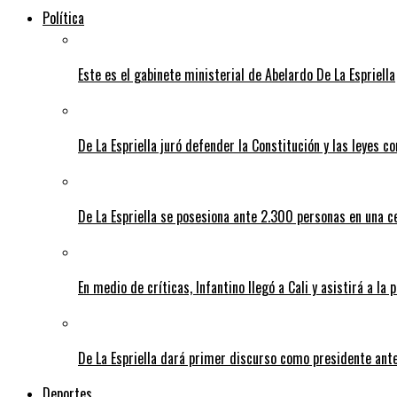
Política
Este es el gabinete ministerial de Abelardo De La Espriella
De La Espriella juró defender la Constitución y las leyes 
De La Espriella se posesiona ante 2.300 personas en una c
En medio de críticas, Infantino llegó a Cali y asistirá a la 
De La Espriella dará primer discurso como presidente ante 
Deportes