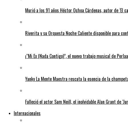
Murió a los 91 años Héctor Ochoa Cárdenas, autor de ‘El c
Riverita y su Orquesta Noche Caliente disponible para con
¡“Mi Ex (Nada Contigo)”, el nuevo trabajo musical de Perlaa
Yanky La Mente Maestra rescata la esencia de la champeta 
Falleció el actor Sam Neill, el inolvidable Alan Grant de ‘Ju
Internacionales