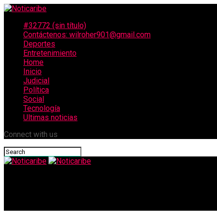
#32772 (sin título)
Contáctenos: wilroher901@gmail.com
Deportes
Entretenimiento
Home
Inicio
Judicial
Política
Social
Tecnología
Ultimas noticias
Connect with us
Noticaribe
Alcaldía de Valledupar protege a más de 80 animales durante dil