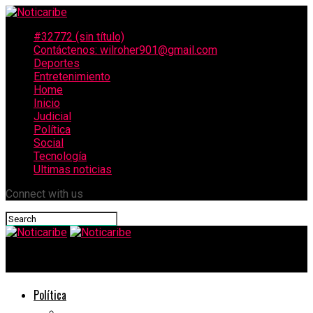
#32772 (sin título)
Contáctenos: wilroher901@gmail.com
Deportes
Entretenimiento
Home
Inicio
Judicial
Política
Social
Tecnología
Ultimas noticias
Connect with us
Noticaribe
Política