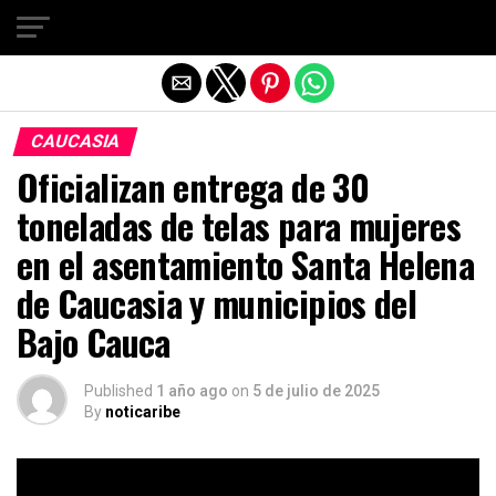
Salir de la versión móvil
CAUCASIA
Oficializan entrega de 30
toneladas de telas para mujeres
en el asentamiento Santa Helena
de Caucasia y municipios del
Bajo Cauca
Published
1 año ago
on
5 de julio de 2025
By
noticaribe