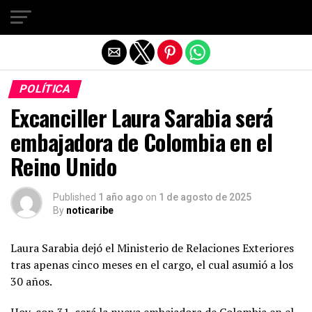
Salir de la versión móvil
POLÍTICA
Excanciller Laura Sarabia será
embajadora de Colombia en el
Reino Unido
Published
1 año ago
on
1 de agosto de 2025
By
noticaribe
Laura Sarabia dejó el Ministerio de Relaciones Exteriores
tras apenas cinco meses en el cargo, el cual asumió a los
30 años.