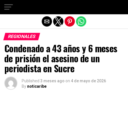
Salir de la versión móvil
REGIONALES
Condenado a 43 años y 6 meses
de prisión el asesino de un
periodista en Sucre
Published
3 meses ago
on
4 de mayo de 2026
By
noticaribe