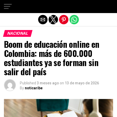
Salir de la versión móvil
NACIONAL
Boom de educación online en
Colombia: más de 600.000
estudiantes ya se forman sin
salir del país
Published
3 meses ago
on
13 de mayo de 2026
By
noticaribe