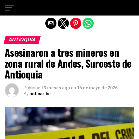
Salir de la versión móvil
ANTIOQUIA
Asesinaron a tres mineros en
zona rural de Andes, Suroeste de
Antioquia
Published
3 meses ago
on
15 de mayo de 2026
By
noticaribe