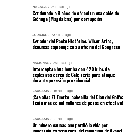
FISCALÍA
24 horas ago
Condenado a 8 años de cárcel un exalcalde de
Ciénaga (Magdalena) por corrupción
JUDICIAL
23 horas ago
Senador del Pacto Histórico, Wilson Arias,
denuncia espionaje en su oficina del Congreso
NACIONAL
23 horas ago
Interceptan bus bomba con 420 kilos de
explosivos cerca de Cali; sería para ataque
durante posesión presidencial
CAUCASIA
16 horas ago
¡Cae alias El Tuerto, cabecilla del Clan del Golfo:
Tenía más de mil millones de pesos en efectivo!
CAUCASIA
21 horas ago
Un minero caucasiano perdió la vida por
inmersión en zona rural del municipio de Ayapel,