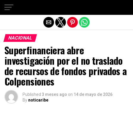
Salir de la versión móvil
NACIONAL
Superfinanciera abre
investigación por el no traslado
de recursos de fondos privados a
Colpensiones
Published
3 meses ago
on
14 de mayo de 2026
By
noticaribe