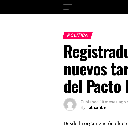
POLÍTICA
Registrad
nuevos tar
del Pacto 
Published
10 meses ago
By
noticaribe
Desde la organización electo