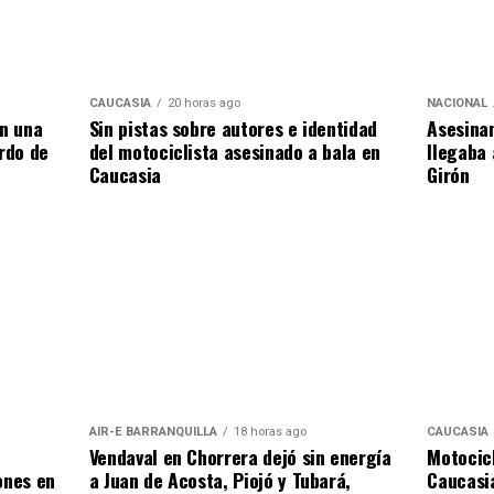
NACIONAL
CAUCASIA
20 horas ago
Asesinan
en una
Sin pistas sobre autores e identidad
llegaba 
ardo de
del motociclista asesinado a bala en
Girón
Caucasia
CAUCASIA
AIR-E BARRANQUILLA
18 horas ago
Motocicl
Vendaval en Chorrera dejó sin energía
Caucasia
ones en
a Juan de Acosta, Piojó y Tubará,