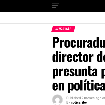
JUDICIAL
Procuradu
director 
presunta p
en polític
Published
2 meses ago
o
By
noticaribe