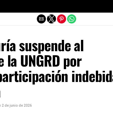
Salir de la versión móvil
ría suspende al
de la UNGRD por
articipación indebid
a
n
2 de junio de 2026