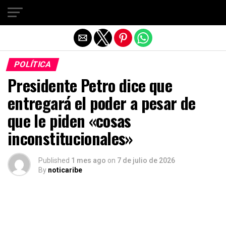
Salir de la versión móvil
POLÍTICA
Presidente Petro dice que
entregará el poder a pesar de
que le piden «cosas
inconstitucionales»
Published
1 mes ago
on
7 de julio de 2026
By
noticaribe