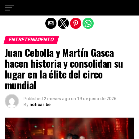
Salir de la versión móvil
ENTRETENIMIENTO
Juan Cebolla y Martín Gasca
hacen historia y consolidan su
lugar en la élite del circo
mundial
Published
2 meses ago
on
19 de junio de 2026
By
noticaribe