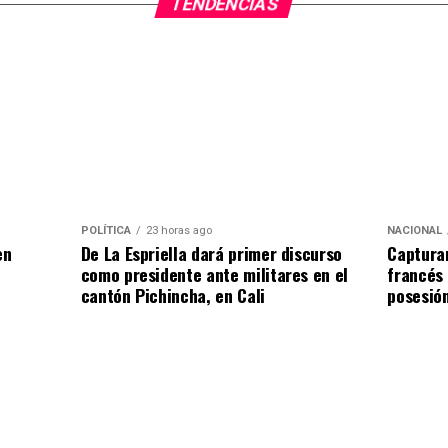
TENDENCIAS
POLÍTICA
23 horas ago
NACIONAL
en
De La Espriella dará primer discurso
Capturan
como presidente ante militares en el
francés 
cantón Pichincha, en Cali
posesión