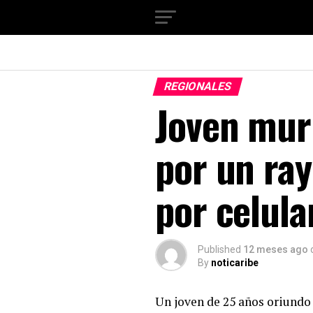
REGIONALES
Joven mur
por un ra
por celul
Published
12 meses ago
By
noticaribe
Un joven de 25 años oriundo 