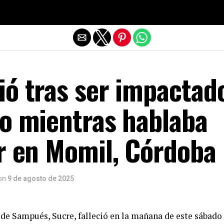
Salir de la versión móvil
ió tras ser impactad
yo mientras hablaba
ar en Momil, Córdoba
on
9 de agosto de 2025
de Sampués, Sucre, falleció en la mañana de este sábado 9