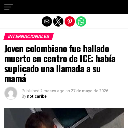
Salir de la versión móvil
INTERNACIONALES
Joven colombiano fue hallado
muerto en centro de ICE: había
suplicado una llamada a su
mamá
Published
2 meses ago
on
27 de mayo de 2026
By
noticaribe