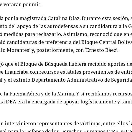
e votaran por mí”.
da por la magistrada Catalina Díaz. Durante esta sesión, 
to del apoyo de las autodefensas a su candidatura a la 
ó medidas para rechazarlo. Asimismo, reconoció que en e
ó candidaturas de preferencia del Bloque Central Bolíva
lo Morantes’ y, posteriormente, con ‘Ernesto Báez’.
ó que el Bloque de Búsqueda hubiera recibido aportes de 
 se financiaba con recursos estatales provenientes de ent
nal y el extinto Departamento Administrativo de Segurida
la Fuerza Aérea y de la Marina. Y sí recibíamos recurso
 La DEA era la encargada de apoyar logísticamente y ta
n intervinieron representantes de víctimas, entre ellos 
nal para la Defensa de los Derechos Humanos (CREDHOS) 