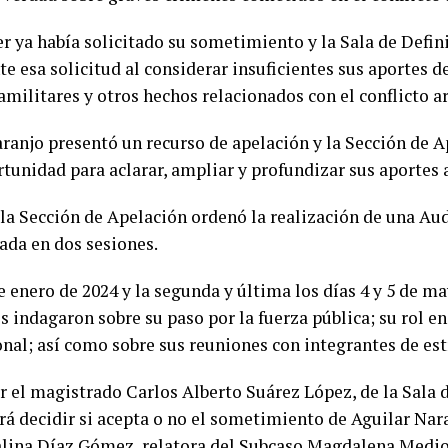
 ya había solicitado su sometimiento y la Sala de Defin
te esa solicitud al considerar insuficientes sus aportes 
amilitares y otros hechos relacionados con el conflicto 
aranjo presentó un recurso de apelación y la Sección de A
unidad para aclarar, ampliar y profundizar sus aportes a
la Sección de Apelación ordenó la realización de una Aud
lada en dos sesiones.
e enero de 2024 y la segunda y última los días 4 y 5 de ma
 indagaron sobre su paso por la fuerza pública; su rol e
ional; así como sobre sus reuniones con integrantes de es
or el magistrado Carlos Alberto Suárez López, de la Sala 
erá decidir si acepta o no el sometimiento de Aguilar Nar
alina Díaz Gómez, relatora del Subcaso Magdalena Medio 