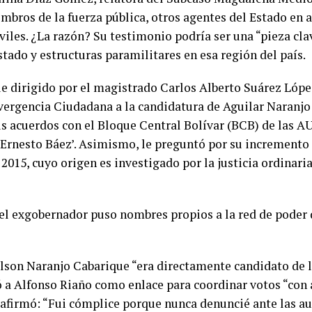
bros de la fuerza pública, otros agentes del Estado en 
viles. ¿La razón? Su testimonio podría ser una “pieza cla
stado y estructuras paramilitares en esa región del país.
ue dirigido por el magistrado Carlos Alberto Suárez Lópe
vergencia Ciudadana a la candidatura de Aguilar Naranjo
us acuerdos con el Bloque Central Bolívar (BCB) de las A
‘Ernesto Báez’. Asimismo, le preguntó por su incremento
 2015, cuyo origen es investigado por la justicia ordinar
 el exgobernador puso nombres propios a la red de poder 
lson Naranjo Cabarique “era directamente candidato de
ló a Alfonso Riaño como enlace para coordinar votos “con a
o afirmó: “Fui cómplice porque nunca denuncié ante las 