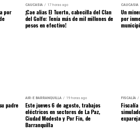
CAUCASIA
17 horas ago
CAUCASIA
a por
¡Cae alias El Tuerto, cabecilla del Clan
Un miner
de
del Golfo: Tenía más de mil millones de
por inme
pesos en efectivo!
municip
AIR-E BARRANQUILLA
19 horas ago
FISCALÍA
su padre
Este jueves 6 de agosto, trabajos
Fiscalía
eléctricos en sectores de La Paz,
simulado
Ciudad Modesto y Por Fin, de
expareja
Barranquilla