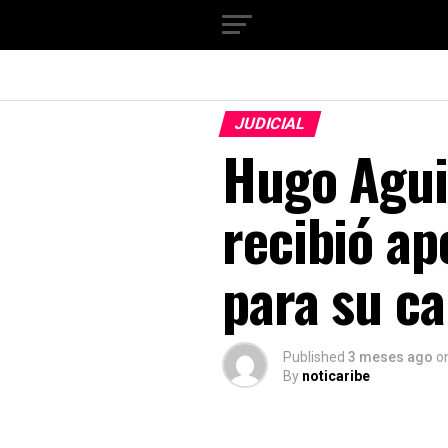
JUDICIAL
Hugo Agui
recibió ap
para su c
Published
3 meses ago
o
By
noticaribe