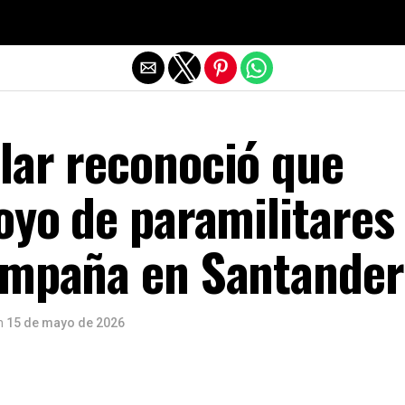
Salir de la versión móvil
lar reconoció que
oyo de paramilitares
ampaña en Santander
n
15 de mayo de 2026