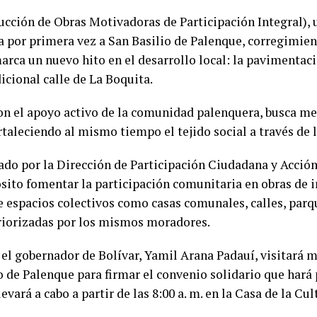
ción de Obras Motivadoras de Participación Integral), un
a por primera vez a San Basilio de Palenque, corregimie
rca un nuevo hito en el desarrollo local: la pavimentaci
dicional calle de La Boquita.
on el apoyo activo de la comunidad palenquera, busca me
ortaleciendo al mismo tiempo el tejido social a través de 
do por la Dirección de Participación Ciudadana y Acció
sito fomentar la participación comunitaria en obras de i
 espacios colectivos como casas comunales, calles, parq
priorizadas por los mismos moradores.
 el gobernador de Bolívar, Yamil Arana Padauí, visitará m
 de Palenque para firmar el convenio solidario que hará p
evará a cabo a partir de las 8:00 a. m. en la Casa de la Cul