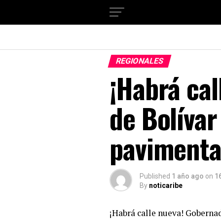
REGIONALES
¡Habrá ca
de Bolívar
pavimenta
Published
1 año ago
on
16
By
noticaribe
¡Habrá calle nueva! Goberna