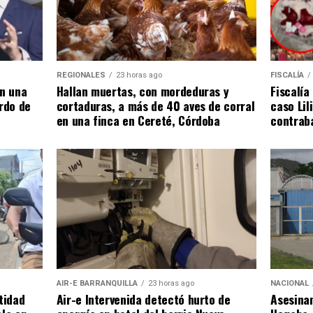
REGIONALES
23 horas ago
FISCALÍA
en una
Hallan muertas, con mordeduras y
Fiscalía
ardo de
cortaduras, a más de 40 aves de corral
caso Lil
en una finca en Cereté, Córdoba
contraba
AIR-E BARRANQUILLA
23 horas ago
NACIONAL
tidad
Air-e Intervenida detectó hurto de
Asesinan