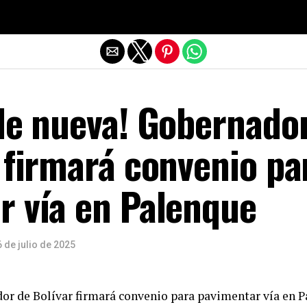
Salir de la versión móvil
lle nueva! Gobernado
 firmará convenio pa
r vía en Palenque
 de julio de 2025
dor de Bolívar firmará convenio para pavimentar vía en 