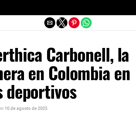
Salir de la versión móvil
erthica Carbonell, la
nera en Colombia en
 deportivos
on
10 de agosto de 2025