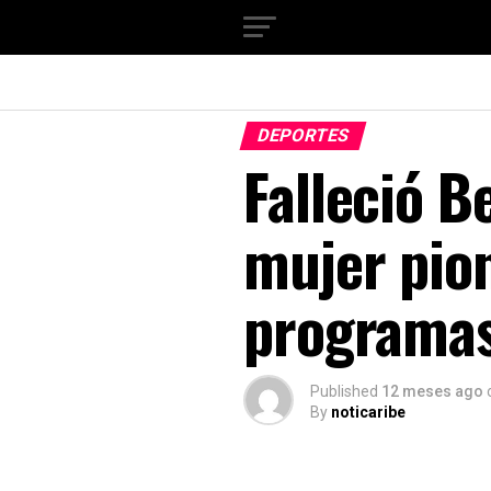
DEPORTES
Falleció B
mujer pio
programas
Published
12 meses ago
By
noticaribe