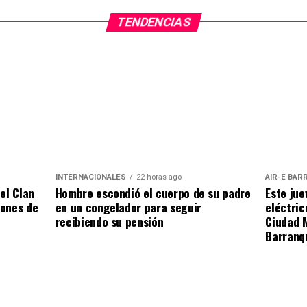
TENDENCIAS
INTERNACIONALES
22 horas ago
AIR-E BAR
Hombre escondió el cuerpo de su padre
del Clan
Este jue
en un congelador para seguir
lones de
eléctric
recibiendo su pensión
Ciudad M
Barranq