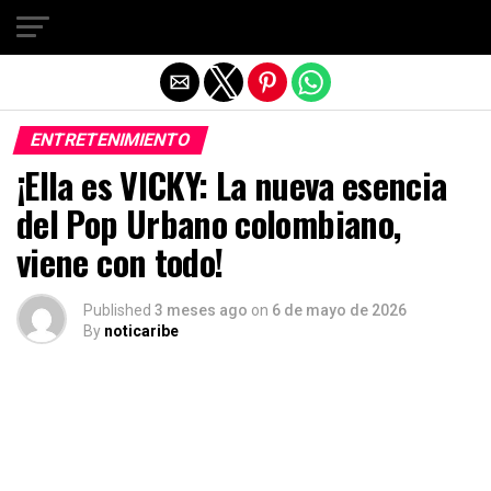
Salir de la versión móvil
ENTRETENIMIENTO
¡Ella es VICKY: La nueva esencia
del Pop Urbano colombiano,
viene con todo!
Published
3 meses ago
on
6 de mayo de 2026
By
noticaribe