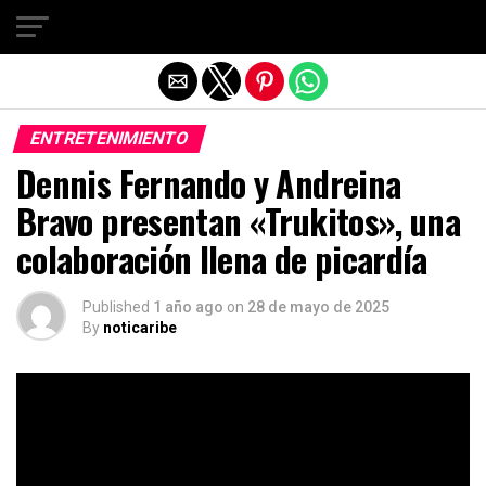
Salir de la versión móvil
ENTRETENIMIENTO
Dennis Fernando y Andreina
Bravo presentan «Trukitos», una
colaboración llena de picardía
Published
1 año ago
on
28 de mayo de 2025
By
noticaribe