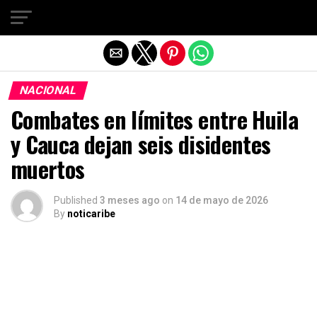
Salir de la versión móvil
NACIONAL
Combates en límites entre Huila
y Cauca dejan seis disidentes
muertos
Published
3 meses ago
on
14 de mayo de 2026
By
noticaribe