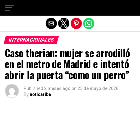
Salir de la versión móvil
INTERNACIONALES
Caso therian: mujer se arrodilló
en el metro de Madrid e intentó
abrir la puerta “como un perro”
Published
2 meses ago
on
25 de mayo de 2026
By
noticaribe