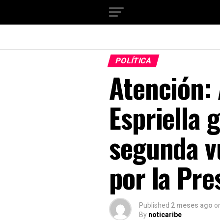
POLÍTICA
Atención: 
Espriella 
segunda v
por la Pre
Published
2 meses ago
o
By
noticaribe