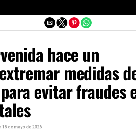
Salir de la versión móvil
rvenida hace un
 extremar medidas d
para evitar fraudes 
tales
n
15 de mayo de 2026