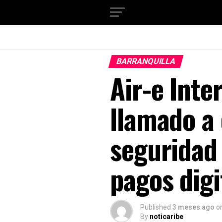
BARRANQUILLA
Air-e Inte
llamado a
seguridad 
pagos digi
Published
3 meses ago
o
By
noticaribe