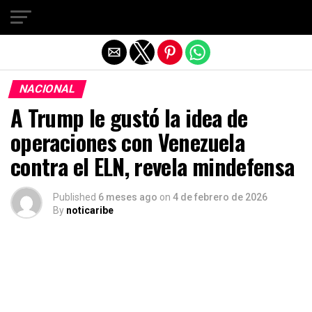
Salir de la versión móvil
NACIONAL
A Trump le gustó la idea de
operaciones con Venezuela
contra el ELN, revela mindefensa
Published
6 meses ago
on
4 de febrero de 2026
By
noticaribe