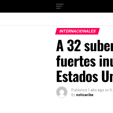
INTERNACIONALES
A 32 suben
fuertes in
Estados U
Published
1 año ago
on
5 
By
noticaribe