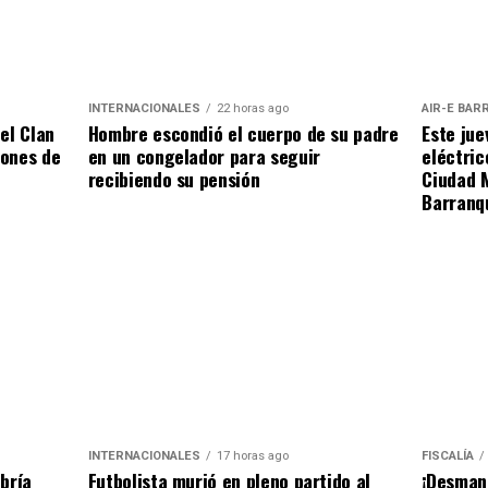
INTERNACIONALES
22 horas ago
AIR-E BAR
Hombre escondió el cuerpo de su padre
del Clan
Este jue
en un congelador para seguir
lones de
eléctric
recibiendo su pensión
Ciudad M
Barranq
INTERNACIONALES
17 horas ago
FISCALÍA
Futbolista murió en pleno partido al
bría
¡Desmant