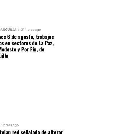
RANQUILLA
21 horas ago
ves 6 de agosto, trabajos
os en sectores de La Paz,
odesto y Por Fin, de
uilla
5 horas ago
elan red señalada de alterar